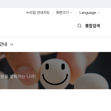
누리집 안내지도
화면크기
Language
통합검색
열기
안내
량을 발휘하는 나라!