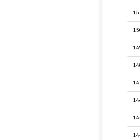
번호,
15
제목,
첨부파
담당부
15
등록일
조회
14
나누
있습니
14
14
14
14
14