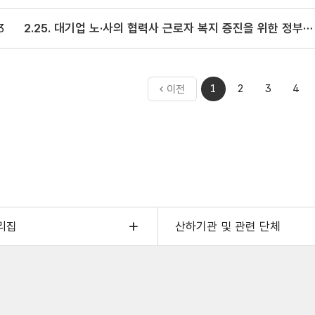
3
2.25. 대기업 노·사의 협력사 근로자 복지 증진을 위한 정부
지원 확대
처음으로
1
2
3
4
이전
이동
리집
산하기관 및 관련 단체