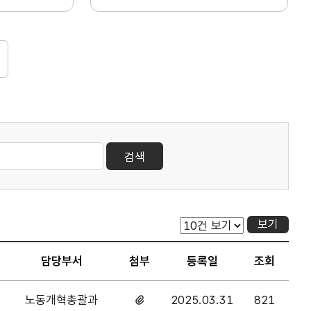
검색
보기
담당부서
첨부
등록일
조회
노동개혁총괄과
2025.03.31
821
첨부파일