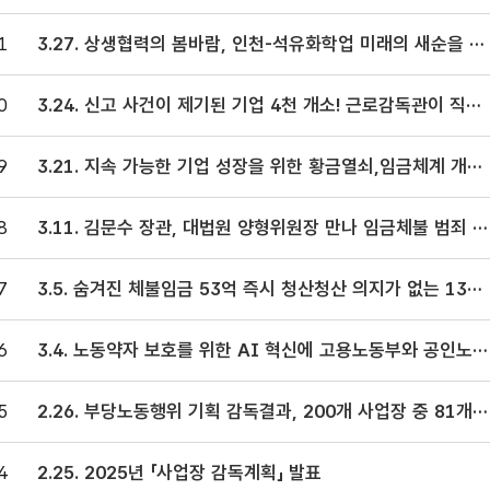
플랫폼으로 쉽고 빠르게 끝낸다
1
3.27. 상생협력의 봄바람, 인천-석유화학업 미래의 새순을 돋
우다
일,
서,
0
3.24. 신고 사건이 제기된 기업 4천 개소! 근로감독관이 직접
,
찾아 노무 지도 컨설팅
로
9
3.21. 지속 가능한 기업 성장을 위한 황금열쇠,임금체계 개선
어져
방안을 찾아서!
다.
8
3.11. 김문수 장관, 대법원 양형위원장 만나 임금체불 범죄 양
형기준 강화 요청
7
3.5. 숨겨진 체불임금 53억 즉시 청산청산 의지가 없는 13개
소는 즉시 사법처리
6
3.4. 노동약자 보호를 위한 AI 혁신에 고용노동부와 공인노무
사회가 힘을 모은다
5
2.26. 부당노동행위 기획 감독결과, 200개 사업장 중 81개소
에서 위법 적발, 67개소(82.7%) 시정 완료
4
2.25. 2025년 「사업장 감독계획」 발표