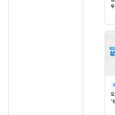
우
오
'