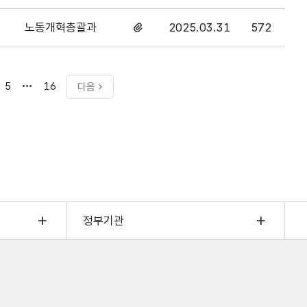
있음
노동개혁총괄과
2025.03.31
572
첨부파일
있음
마지막으로
5
16
다음
이동
정부기관