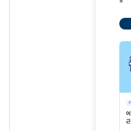
홈
어
근