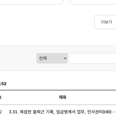
더보기
게시판검색
152
호
제목
판
2
3.31. 복잡한 출퇴근 기록, 임금명세서 업무, 인사관리(HR)
.