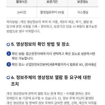
촬영시간
보관기간
보관장소
영상정보의
24시간
촬영일로부터 90일
시스템실
촬영시간,
보관기간,
처리방법 : 개인 영상정보의 목적 외 이용, 제3자 제공, 파기, 열람 등
보관장소
요구에 관한 사항을 기록‧관리하고, 보관기간 만료 시 복원이 불가능한
및
방법으로 영구 삭제합니다.
처리방법
리스트입니다.
촬영시간,
5. 영상정보의 확인 방법 및 장소
보관기간,
보관장소로
1
확인 방법: 접근권한자에게 미리 연락하고 확인 장소로 방문하시면
나누어져
확인 가능합니다.
있습니다.
2
확인 장소: 산업안전보건본부[세종특별자치시 법원로 82, (반곡동)]
6. 정보주체의 영상정보 열람 등 요구에 대한
조치
개인 영상정보에 관하여 열람 또는 존재 확인‧삭제를 원하는 경우
언제든지 본 기관에 요구할 수 있습니다. 단, 정보 주체 자신이 촬영된
개인 영상정보 및 명백히 정보 주체의 급박한 생명, 신체, 재산의 이익을