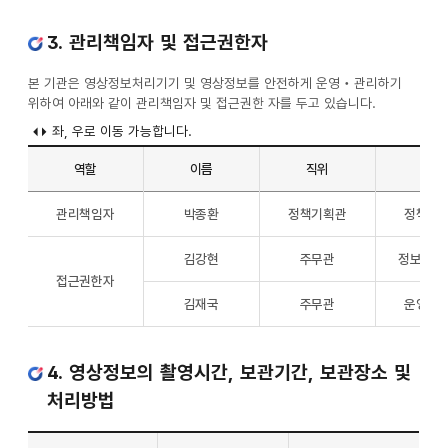
설치
위치
3. 관리책임자 및 접근권한자
및
촬영범위
리스트입니다.
본 기관은 영상정보처리기기 및 영상정보를 안전하게 운영‧관리하기
설치
위하여 아래와 같이 관리책임자 및 접근권한 자를 두고 있습니다.
대수,
설치
위치
역할
이름
직위
소속
및
촬영
관리책임자
관리책임자
박종환
정책기획관
정책기
범위로
및
나누어져
접근권한자
김강현
주무관
정보화기
있습니다.
리스트입니다.
접근권한자
역할,
이름,
김재국
주무관
운영지
직위,
소속,
연락처로
4. 영상정보의 촬영시간, 보관기간, 보관장소 및
나누어져
처리방법
있습니다.