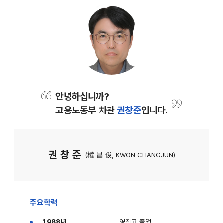
안녕하십니까?
고용노동부 차관
권창준
입니다.
권 창 준
(權 昌 俊, KWON CHANGJUN)
주요학력
1988년
영진고 졸업