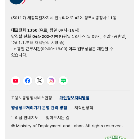
(30117) 세종특별자치시 한누리대로 422. 정부세종청사 11동
대표전화
1350
(유료, 평일 09시~18시)
당직실 전화
044-202-7999
(평일 18시~익일 09시, 주말 · 공휴일,
'26.1.1.부터 재택당직 시행 중)
* 평일 근무시간(09:00~18:00) 이후 업무상담은 제한될 수
있습니다.
유튜브
페이스북
트위터
인스타그램
블로그
고용노동행정서비스헌장
개인정보처리방침
영상정보처리기기 운영·관리 방침
저작권정책
누리집 안내지도
찾아오시는 길
© Ministry of Employment and Labor. All rights reserved.