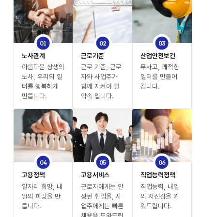
01
02
03
노사관계
근로기준
산업안전보건
아름다운 상생의
근로 기준, 근로
무사고, 쾌적한
노사, 우리의 일
자와 사업주가
일터를 만들어
터를 행복하게
함께 지켜야 할
갑니다.
만듭니다.
약속 입니다.
04
05
06
고용정책
고용서비스
직업능력정책
일자리 희망, 내
근로자에게는 안
직업능력, 내일
일의 희망을 만
정된 취업을, 사
의 자신감을 키
듭니다.
업주에게는 빠른
워드립니다.
채용을 도와드립