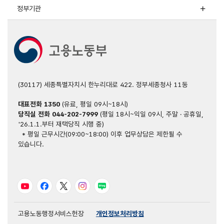
정부기관
(30117) 세종특별자치시 한누리대로 422. 정부세종청사 11동
대표전화
1350
(유료, 평일 09시~18시)
당직실 전화
044-202-7999
(평일 18시~익일 09시, 주말 · 공휴일,
'26.1.1.부터 재택당직 시행 중)
* 평일 근무시간(09:00~18:00) 이후 업무상담은 제한될 수
있습니다.
유튜브
페이스북
트위터
인스타그램
블로그
고용노동행정서비스헌장
개인정보처리방침