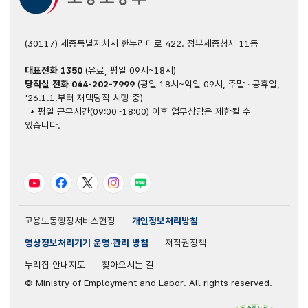
(30117) 세종특별자치시 한누리대로 422. 정부세종청사 11동
대표전화
1350
(유료, 평일 09시~18시)
당직실 전화
044-202-7999
(평일 18시~익일 09시, 주말 · 공휴일,
'26.1.1.부터 재택당직 시행 중)
* 평일 근무시간(09:00~18:00) 이후 업무상담은 제한될 수
있습니다.
유튜브
페이스북
트위터
인스타그램
블로그
고용노동행정서비스헌장
개인정보처리방침
영상정보처리기기 운영·관리 방침
저작권정책
누리집 안내지도
찾아오시는 길
© Ministry of Employment and Labor. All rights reserved.