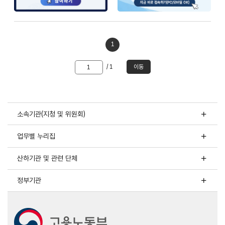
1
이동할
/ 1
이동
쪽
숫자
입력
소속기관(지청 및 위원회)
업무별 누리집
산하기관 및 관련 단체
정부기관