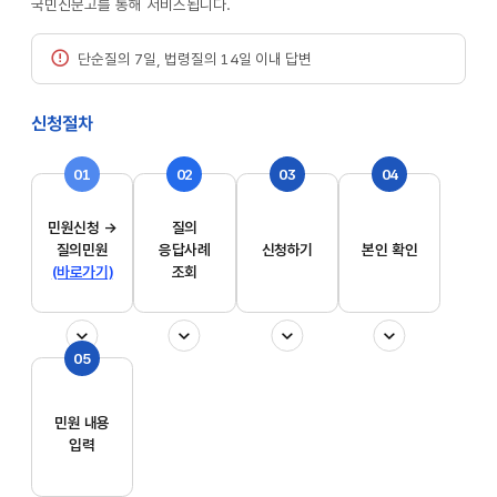
국민신문고를 통해 서비스됩니다.
단순질의 7일, 법령질의 14일 이내 답변
신청절차
01
02
03
04
민원신청 →
질의
질의민원
응답사례
신청하기
본인 확인
(바로가기)
조회
05
민원 내용
입력