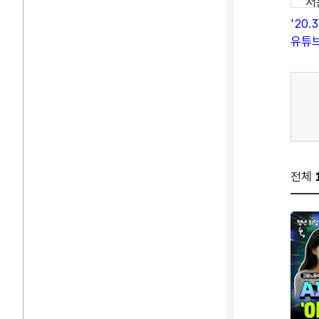
저
제
'20
어
유튜브
G
그
약
나
그
제
뭐
전체
네
있
두
구
고
저
약