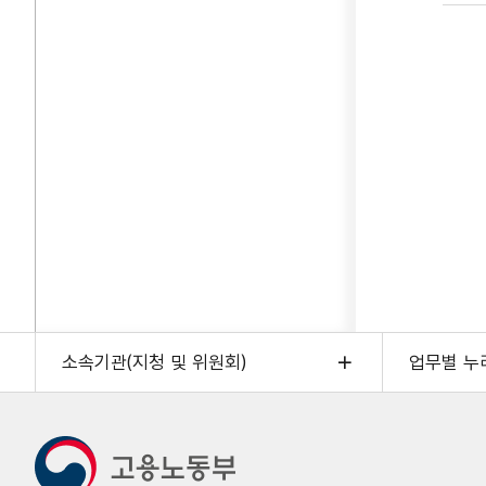
이
A
그
잡
강
화
고
저
그
이
주
소속기관(지청 및 위원회)
업무별 누
내
바
보