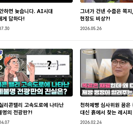
, 제가 쓴 거보다 다 잘 썼다라고 우선 저는 느껴지고요. 가끔하다 
거나 그런게 있는데요.
안하면 늦습니다. AI시대
그녀가 건넨 수줍은 쪽지,
든 가능성을 여러분 생각을 해 두시면 모든 가능성 제가 읽기로는 B
에게 답하다!
현장도 비상?!
각하신 이유가 있을까요?
작성일
07.30
2026.05.26
, 그냥 느낌입니다. 기가 너무 정중해요. 그리고 너무 정확하게 쓴 거
니까 사람은 실수도 좀 하고 그러는데 너무 완벽하게 쓰지 쓴 거 같
수님이 진짜 센스가 대단하신게 둘 다 AI가 봐야돼. 이럴 줄 알았어
데 이제 청년들이 자소서를 쓸 때에도 AI를 많이 활용하게 되잖아요
때 이제 교수님만의 꿀팁 같은 거 좀 있을까요?
선 첫 번째로는 이제는 AI를 쓰지 못하게 하거나 쓰지 않는 것은
 이상 옵션은 아닌 거 같아요.
차피 AI 다들 씁니다.
냐면 저도 최근에 학생들 평가할 때 SA 숙제는 AI를 쓰라고 저는 
 실리콘밸리 고속도로에 나타난
천하제빵 심사위원 꿈은 
, 어떤 프롬프트로이 에세를 썼는지를 명시하게 하고 사실 그 프롬
불명의 전광판?!
대신 흙에서 찾는 레시피
과물은 AI가 다 만들 수 있어요. 그렇지만 앞으로 인간의 이런 결
문을 만들어내는 것이 인간의 역할이기 때문에 그런 질문을 얼마나 
작성일
04.07
2026.02.24