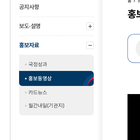
홈
공지사항
홍
보도·설명
하위
메뉴
홍보자료
열기
하위
메뉴
국정성과
닫기
홍보동영상
카드뉴스
월간내일(기관지)