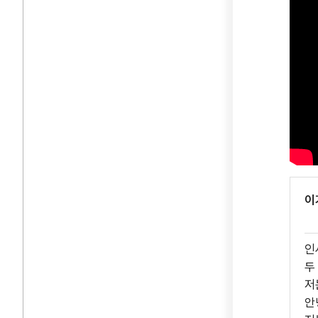
이
인
두
저
안