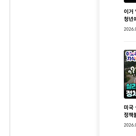
아
쓰
이거 
모
청년
생
작성일
2026.
아
그
교
근
그
우
더
어
왜
미국
단
정책
결
질
작성일
2026.