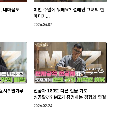
뭐 이럴 경우에 막 둘 다 인공지능이 쓰거나 둘 다 사람이
, 내마음도
이번 주말에 뭐해요? 설레던 그녀의 한
가 조금 더 인공지능스러웠어요. 두 번째가. 그렇게
마디가...
작성일
2026.04.07
 같아요.
아서 비라고 제가 한번 얘기를 해 보겠습니다.
요. 이럴 줄 알았어요. 그랬다고 하더라고요.
.
허락을 합니다.
농사? 밀가루
전공과 180도 다른 길을 가도
프트를 가지고 저는 평가를 합니다.
성공할까? MZ가 증명하는 경험의 연결
과물 자체가 아니고 그 결과물을 만들어 내는데 필요한
잘 만들고 또 다른 사람들하고 어느 정도 차별화가 있는가.
작성일
2026.02.24