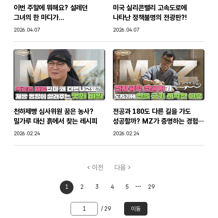
이번 주말에 뭐해요? 설레던
미국 실리콘밸리 고속도로에
바로 전국 1개 거점에 지역산업특화고용센터를 세운 건데요.
그녀의 한 마디가...
나타난 정책불명의 전광판?!
일반적인 취업 지원 기업 상담을 넘어 지역의 특성,
일자리 수요를 정밀하게 분석해서 필요한 직무역량을 키울 수
작성일
작성일
2026.04.07
2026.04.07
있도록 지원하게 됩니다.
예를 들면 해양수도 부산에는 마린 커리어 프로그램이라는
해양산업 관련 직업 훈련 과정이 생겨나구요.
모빌리티산업을 이끌어갈 전주에서는 기업과 관련 기관의
네트워크를 통해 청년들의 훈련과 성장을 지원할 예정입니다.
청년들이 많이 모이는 서울에는 장기 미취업 청년을 위한
프로젝트,
천하제빵 심사위원 꿈은 농사?
전공과 180도 다른 길을 가도
제약바이오 뿌리인 항공산업의 메카인 인천에서는 산업별 기업
밀가루 대신 흙에서 찾는 레시피
성공할까? MZ가 증명하는 경험의
특성에 맞는 인력 채용을 지원하는 등 전국 2개 지역에서 각자의
연결
작성일
작성일
2026.02.24
2026.02.24
세계 맞는 직업 훈련과 구직활동 지원을 받을 수 있습니다.
기업도 필요한 인재를 만날 수 있겠군요.
이전
다음
산업 맞춤형 실무 교육부터 딱 맞는 기업 연결까지!
지금 지역산업 특화 고용센터에서 당신의 커리어를
처음으로
마지막으로
1
2
3
4
5
29
이동
이동
이동할
/ 29
이동