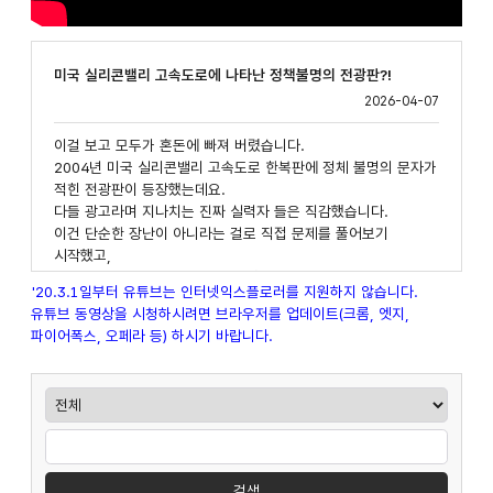
미국 실리콘밸리 고속도로에 나타난 정책불명의 전광판?!
2026-04-07
이걸 보고 모두가 혼돈에 빠져 버렸습니다.
2004년 미국 실리콘밸리 고속도로 한복판에 정체 불명의 문자가
적힌 전광판이 등장했는데요.
다들 광고라며 지나치는 진짜 실력자 들은 직감했습니다.
이건 단순한 장난이 아니라는 걸로 직접 문제를 풀어보기
시작했고,
결국 그 안의 숨겨진 비밀 까지 펼쳤습니다.
'20.3.1일부터 유튜브는 인터넷익스플로러를 지원하지 않습니다.
유튜브 동영상을 시청하시려면 브라우저를 업데이트(크롬, 엣지,
이 어려운 공식을 전광판에 건 곳은 바로 세계 최고의 검색엔진
파이어폭스, 오페라 등) 하시기 바랍니다.
구땡!
더 정확하게는 구땡으로 들어가는 하이패스 입사건 이었던
셈인데요.
게시판검색
만약 개발자라면 이 문제가 단순한 문제가 아닌 걸 단번에
알아차렸을 것입니다.
상세검색
사실 이건 전형적인 코딩 테스트 유형이었죠.
문제를 풀면 비밀 웹사이트로 연결되는데,
검색