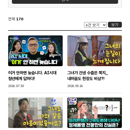
그것이 바로 굿 등의 비공개 채용 페이지였던 겁니다.
아무나 높은 수준의 난제를 던져 놓고,
스펙이나 배경 대신 진짜 전문가만 찾겠다는 구땡의 광기가 담긴
전략 이었던 거죠.
전체
170
보기
이런 심각한 사례는 또 있습니다.
바로 세계적인 조립식 가구 기업 이케요!
이케요는 채용 공고문 자체를 가구 조립설명서로 만들어 매장에
전시된 제품 박스 안에 슬쩍 넣었는데요.
즉, 이케요라는 회사를 진심으로 사랑하고 가구 조립을 즐기는
타입의 사람만 타깃으로 한 거죠. 이는 완전 운명적인 채용이기도
했습니다.
이거 안하면 늦습니다. AI시대
그녀가 건넨 수줍은 쪽지,,
이 운명적인 채용의 결과는 대성공인데요.
청년에게 답하다!
내마음도 현장도 비상?!
광고비 한 푼 안 쓰고도 4천 건 이상의 입사지원서를 받았고,
작성일
작성일
2026.07.30
2026.05.26
그중 280명이 넘는 우수 인재를 뽑는 성과를 냈습니다.
글로벌 기업들이 이렇게까지 채용에 공을 들이는 이유는 뭘까요?
정답은 기업과 완벽하게 맞는 맞춤형 전문가를 찾기
위해서입니다.
글로벌 기업들 처럼 기업과 맞는 인재와의 연결이 중요해진 지금,
고용노동부도 전략적으로 접근합니다.