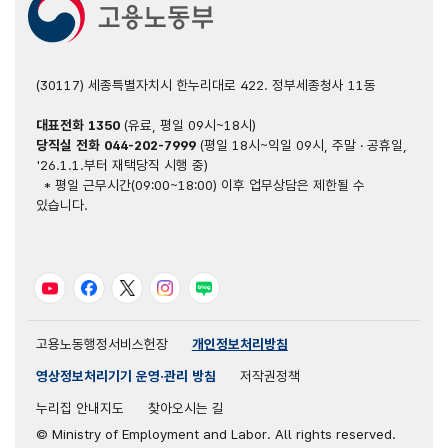
환기,
호흡보호구
착용
(30117) 세종특별자치시 한누리대로 422. 정부세종청사 11동
대표전화
1350
(유료, 평일 09시~18시)
당직실 전화
044-202-7999
(평일 18시~익일 09시, 주말 · 공휴일,
'26.1.1.부터 재택당직 시행 중)
* 평일 근무시간(09:00~18:00) 이후 업무상담은 제한될 수
있습니다.
유튜브
페이스북
트위터
인스타그램
블로그
고용노동행정서비스헌장
개인정보처리방침
영상정보처리기기 운영·관리 방침
저작권정책
누리집 안내지도
찾아오시는 길
© Ministry of Employment and Labor. All rights reserved.