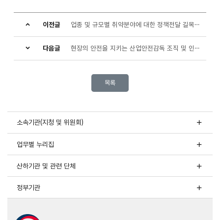
인한
노동자
이전글
업종 및 규모별 취약분야에 대한 정책전달 길목 확보전략으로 촘촘한 산재예방 지원
생명보호
다음글
현장의 안전을 지키는 산업안전감독 조직 및 인력 확충
폭염
온열질환
방지
목록
물
·
냉방장치
·
소속기관(지청 및 위원회)
휴식
보냉장구
업무별 누리집
·119신고
준수!
질식방지
산하기관 및 관련 단체
산소
및
정부기관
유해가스
농도측정,
충분한