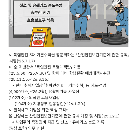
기후변화
ㅇ 폭염안전 5대 기본수칙을 명문화하는 「산업안전보건기준에 관한 규칙」 개
·시행(’25.7.17)
(폭염
ㅇ 全 지방관서 「폭염안전 특별대책반」 가동
(’25.5.30.~’25.9.30) 및 한파 대비 한랭질환 예방대책* 추진
·
(’25.11.15.~’26.3.15.)
* 한파 취약사업장 「한파안전 5대 기본수칙」 등 지도·점검
한파)
(4,000개소,~’26.2월), 생활폐기물 사업장
(102개소) · 외국인 고용사업장
및
(104개소) 지방정부 합동점검(~’26.1.30.)
ㅇ 질식사고 예방을 위한 핵심 규칙*
초고위험
을 반영하는 산업안전보건기준에 관한 규칙 개정 및 시행(’25.12.1)
* 사업주의 측정장비 지급 및 산소ㆍ유해가스 농도 기록
질식재해로
(영상 포함) 의무 신설