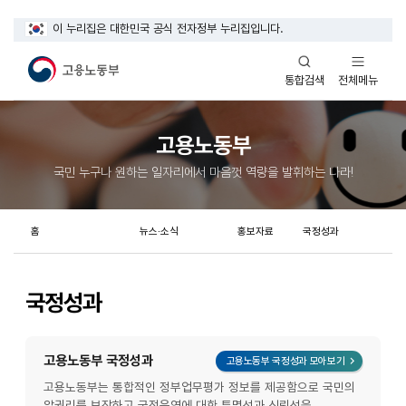
이 누리집은 대한민국 공식 전자정부 누리집입니다.
열기
열기
전체메뉴
통합검색
고용노동부
국민 누구나 원하는 일자리에서 마음껏 역량을 발휘하는 나라!
홈
뉴스·소식
홍보자료
국정성과
국정성과
고용노동부 국정성과
레이어 화면
고용노동부 국정성과 모아보기
고용노동부는 통합적인 정부업무평가 정보를 제공함으로 국민의
알권리를 보장하고 국정운영에 대한 투명성과 신뢰성을