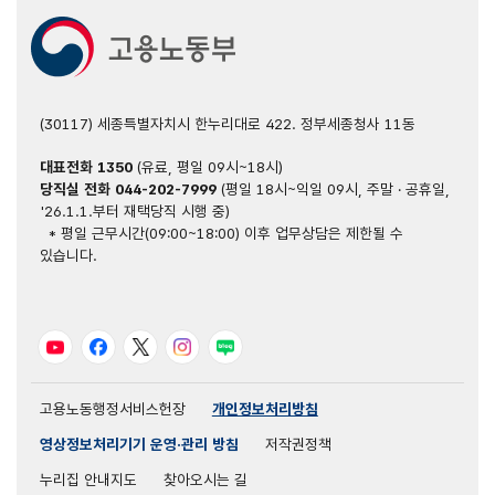
개선!
안전동행
지원사업
대기업
(모기업)
(30117) 세종특별자치시 한누리대로 422. 정부세종청사 11동
과
중소기업
대표전화
1350
(유료, 평일 09시~18시)
(협력업체)
당직실 전화
044-202-7999
(평일 18시~익일 09시, 주말 · 공휴일,
이
'26.1.1.부터 재택당직 시행 중)
함께하는
* 평일 근무시간(09:00~18:00) 이후 업무상담은 제한될 수
대
있습니다.
·
중소기업
안전보건
상생협력사업
유튜브
페이스북
트위터
인스타그램
블로그
중대산업재해를
예방합시다!
고용노동행정서비스헌장
개인정보처리방침
영상정보처리기기 운영·관리 방침
저작권정책
누리집 안내지도
찾아오시는 길