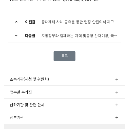
책임
강화를
이전글
중대재해 사례 공유를 통한 현장 안전의식 제고
통한
기업간
다음글
지방정부와 함께하는 지역 맞춤형 산재예방, 국비 143억원 최초 투입
안전
목록
격차
해소
소속기관(지청 및 위원회)
지원
업무별 누리집
확대
안전보건
산하기관 및 관련 단체
격차
완화!
정부기관
노동시장
이중구조