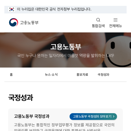
이 누리집은 대한민국 공식 전자정부 누리집입니다.
열기
열기
전체메뉴
통합검색
고용노동부
국민 누구나 원하는 일자리에서 마음껏 역량을 발휘하는 나라!
홈
뉴스·소식
홍보자료
국정성과
국정성과
고용노동부 국정성과
레이어 화면
고용노동부 국정성과 모아보기
고용노동부는 통합적인 정부업무평가 정보를 제공함으로 국민의
알권리를 보장하고 국정운영에 대한 투명성과 신뢰성을