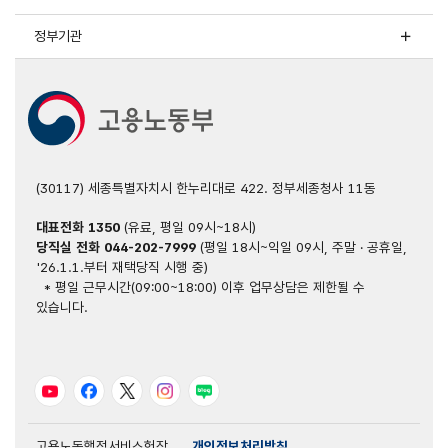
평균
답변
정부기관
생성시간
평균
답변
생성시간
3총
2.
2025년
(30117) 세종특별자치시 한누리대로 422. 정부세종청사 11동
누적
이용량
대표전화
1350
(유료, 평일 09시~18시)
11.7만건
당직실 전화
044-202-7999
(평일 18시~익일 09시, 주말 · 공휴일,
3.
'26.1.1.부터 재택당직 시행 중)
일
* 평일 근무시간(09:00~18:00) 이후 업무상담은 제한될 수
평균
있습니다.
이용량이
당근알바
탑재
이전
유튜브
페이스북
트위터
인스타그램
블로그
251회였던
것인
2026년
고용노동행정서비스헌장
개인정보처리방침
1월