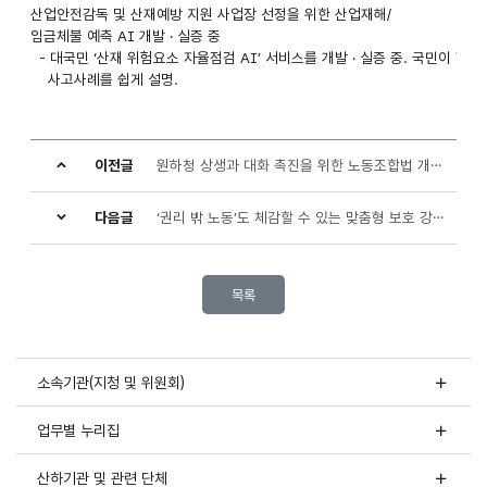
산업안전감독 및 산재예방 지원 사업장 선정을 위한 산업재해/
산재
임금체불 예측 AI 개발 · 실증 중
- 대국민 ‘산재 위험요소 자율점검 AI’ 서비스를 개발 · 실증 중. 국민이 
예측
사고사례를 쉽게 설명.
AI
개발
이전글
원하청 상생과 대화 촉진을 위한 노동조합법 개정 및 현장 안착 지원
AI노동법
상담
다음글
‘권리 밖 노동’도 체감할 수 있는 맞춤형 보호 강화
지금
체험해보세요!
QR코드로
목록
바로
시작하기
2025년
AI
소속기관(지청 및 위원회)
노동법
상담
업무별 누리집
운영
실적
1.
산하기관 및 관련 단체