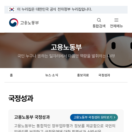
이 누리집은 대한민국 공식 전자정부 누리집입니다.
열기
열기
전체메뉴
통합검색
고용노동부
국민 누구나 원하는 일자리에서 마음껏 역량을 발휘하는 나라!
홈
뉴스·소식
홍보자료
국정성과
국정성과
고용노동부 국정성과
레이어 화면
고용노동부 국정성과 모아보기
고용노동부는 통합적인 정부업무평가 정보를 제공함으로 국민의
알권리를 보장하고 국정운영에 대한 투명성과 신뢰성을