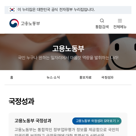
이 누리집은 대한민국 공식 전자정부 누리집입니다.
열기
열기
전체메뉴
통합검색
고용노동부
국민 누구나 원하는 일자리에서 마음껏 역량을 발휘하는 나라!
홈
뉴스·소식
홍보자료
국정성과
국정성과
고용노동부 국정성과
레이어 화면
고용노동부 국정성과 모아보기
고용노동부는 통합적인 정부업무평가 정보를 제공함으로 국민의
알권리를 보장하고 국정운영에 대한 투명성과 신뢰성을