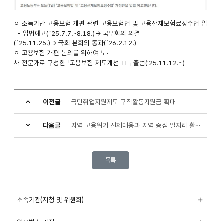
소득기반
ㅇ 소득기반 고용보험 개편 관련 고용보험법 및 고용산재보험료징수법 입법 
- 입법예고(`25.7.7.~8.18.)→ 국무회의 의결
고용보험
(`25.11.25.)→ 국회 본회의 통과(`26.2.12.)
ㅇ 고용보험 개편 논의를 위하여 노·
개편
사 전문가로 구성한 「고용보험 제도개선 TF」 출범('25.11.12.~)
고용보험
가입기준
변경
이전글
국민취업지원제도 구직활동지원금 확대
관련
보도기사
다음글
지역 고용위기 선제대응과 지역 중심 일자리 활성화 기반 구축
목록
소속기관(지청 및 위원회)