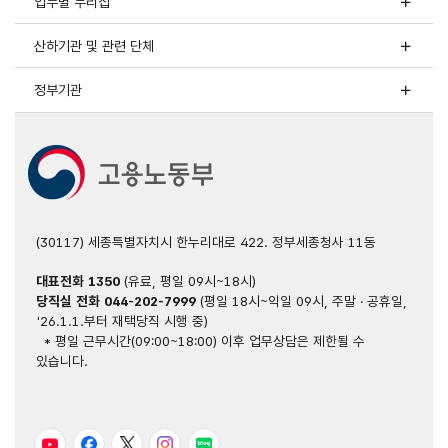
업무별 누리집
산하기관 및 관련 단체
정부기관
(30117) 세종특별자치시 한누리대로 422. 정부세종청사 11동
대표전화
1350
(유료, 평일 09시~18시)
당직실 전화
044-202-7999
(평일 18시~익일 09시, 주말 · 공휴일,
'26.1.1.부터 재택당직 시행 중)
* 평일 근무시간(09:00~18:00) 이후 업무상담은 제한될 수
있습니다.
유튜브
페이스북
트위터
인스타그램
블로그