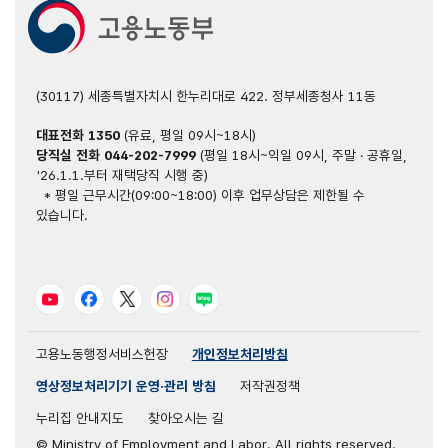
조성을
위한
예방
및
(30117) 세종특별자치시 한누리대로 422. 정부세종청사 11동
규율
-
대표전화
1350
(유료, 평일 09시~18시)
총
당직실 전화
044-202-7999
(평일 18시~익일 09시, 주말 · 공휴일,
감독
'26.1.1.부터 재택당직 시행 중)
물량
* 평일 근무시간(09:00~18:00) 이후 업무상담은 제한될 수
50,000개소
있습니다.
+
α
사업장
현장
유튜브
페이스북
트위터
인스타그램
블로그
접근
확대
감독관
고용노동행정서비스헌장
개인정보처리방침
인력
2,095명
영상정보처리기기 운영·관리 방침
저작권정책
수사
·
누리집 안내지도
찾아오시는 길
감독
© Ministry of Employment and Labor. All rights reserved.