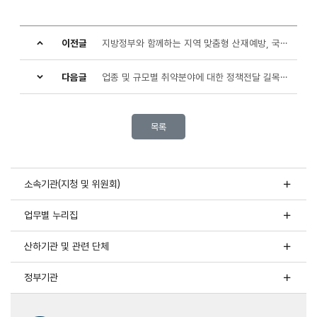
및
이전글
지방정부와 함께하는 지역 맞춤형 산재예방, 국비 143억원 최초 투입
방식의
개선으로
다음글
업종 및 규모별 취약분야에 대한 정책전달 길목 확보전략으로 촘촘한 산재예방 지원
위험격차
목록
및
사각지대
소속기관(지청 및 위원회)
해소
업무별 누리집
목
표
-
산하기관 및 관련 단체
위험
격차
정부기관
없는
안전한
일터