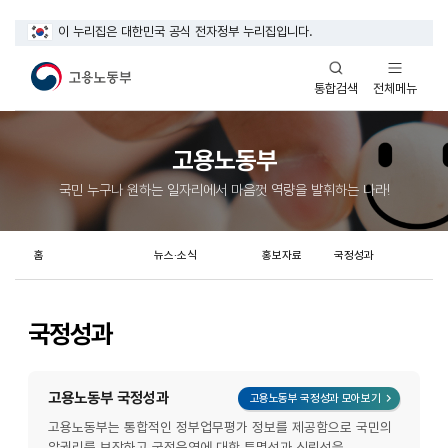
이 누리집은 대한민국 공식 전자정부 누리집입니다.
열기
열기
전체메뉴
통합검색
고용노동부
국민 누구나 원하는 일자리에서 마음껏 역량을 발휘하는 나라!
홈
뉴스·소식
홍보자료
국정성과
국정성과
고용노동부 국정성과
레이어 화면
고용노동부 국정성과 모아보기
고용노동부는 통합적인 정부업무평가 정보를 제공함으로 국민의
알권리를 보장하고 국정운영에 대한 투명성과 신뢰성을