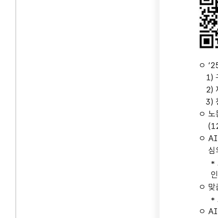
일
ㅇ ‘
1) 
모
2) 재
3) 
사
ㅇ 노
(12
위
ㅇ A
심의회
노
* A
인프
전
ㅇ 맞
* A
단
ㅇ A