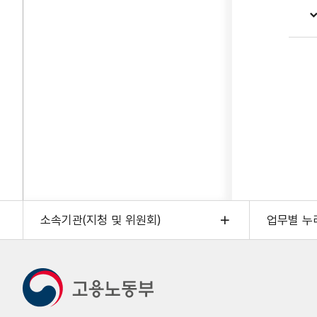
UP
프로
노동
전환
이
·
전직
생애
연계
공공
활용
체계
AI
소속기관(지청 및 위원회)
업무별 누
ㅎ훈
3만명
노동
활동
재직