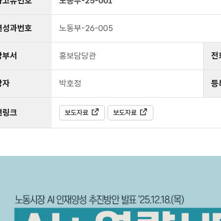
과고유번호
노동부-25-001
련성과번호
노동부-26-005
당부서
홍보담당관
전
당자
박호정
등
련링크
보도자료
보도자료