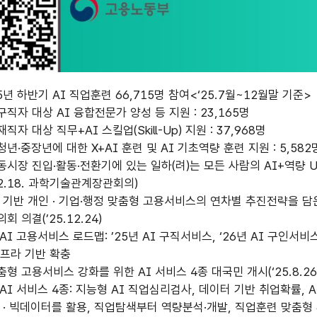
하는
25년 하반기 AI 직업훈련 66,715명 참여<‘25.7월~12월말 기준>
구직자 대상 AI 융합전문가 양성 등 지원 : 23,165명
든
직자 대상 직무+AI 스킬업(Skill-Up) 지원 : 37,968명
청년·중장년에 대한 X+AI 훈련 및 AI 기초역량 훈련 지원 : 5,582
람을
동시장 진입·활동·전환기에 있는 일하(려)는 모든 사람의 AI+역량 
.18. 과학기술관계장관회의)
한
I 기반 개인 · 기업·행정 맞춤형 고용서비스의 연차별 추진전략을 담은 「
 의결(’25.12.24)
동시장
I 고용서비스 로드맵: ’25년 AI 구직서비스, ‘26년 AI 구인서비스
라 기반 확충
춤형 고용서비스 강화를 위한 AI 서비스 4종 대국민 개시(‘25.8.26
I 서비스 4종: 지능형 AI 직업심리검사, 데이터 기반 취업확률, A
계
I · 빅데이터를 활용, 직업탐색부터 역량분석·개발, 직업훈련 맞춤