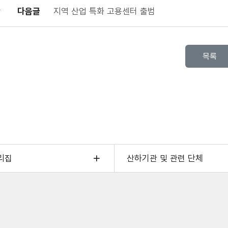
다음글
지역 산업 특화 고용센터 출범
젝트
시장
기
목록
자
경력설계서비스와
지역훈련인프라를
한
적
리집
산하기관 및 관련 단체
련
시장
기
자