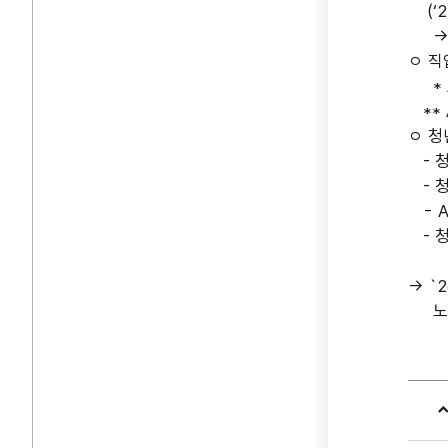
(‘25
AI
→ A
ㅇ 직
전
* A
** 
지
ㅇ 청
- 청
확
- 청
- A
노동
- 청
AI
인재
→ `
추진
노동시
발표
'25.1
(목)
AI+
역량