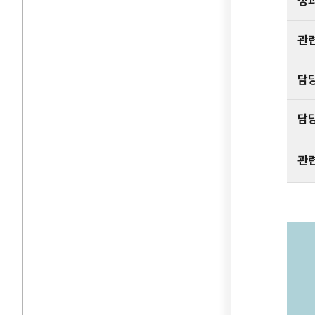
성
관
담
담
관