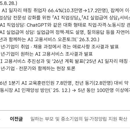
.8.28.)
I 일자리 매칭 취업자 66.4%(10.3만명→17.2만명), 잡케어 이
업상담 전문성 강화를 위한 「AI 직업상담」,「AI 실업급여 상담」서비스 
환
I 직업상담: ChatGPT와 같은 대화 형태로 직업·자격·노동시장 
AI 실업급여 상담: 실업급여 정책·제도 설명, 질의응답 등을 자연어
원
년과 함께하는 AI 고용서비스 오픈토크(`26.3.20.)
년·기업이 취업 · 채용 과정에서 겪는 애로사항 조사결과 발표
대
년·기업이 원하는 AI 고용서비스 조사결과 발표
I 고용서비스 추진성과 및 ’26년 계획 발표(‘25년 AI 일자리 매칭 
시장
년·기업 · 전문가와 함께하는 현장 토론
양성
26년 1분기 AI 교육훈련인원 7.8만명, 전년 동기(2.8만명) 대비 약
방안
장 AI 인재양성 방안(`25. 12.) → 5년 동안 100만명 이상
2.18.
이전글
일하는 부모 및 중소기업의 일·가정양립 지원 확산