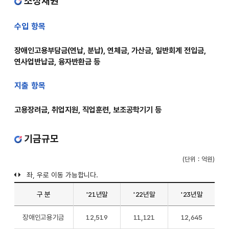
조성재원
수입 항목
장애인고용부담금(연납, 분납), 연체금, 가산금, 일반회계 전입금,
연사업반납금, 융자반환금 등
지출 항목
고용장려금, 취업지원, 직업훈련, 보조공학기기 등
기금규모
(단위 : 억원)
구 분
'21년말
'22년말
'23년말
기금규모:
장애인고용기금
12,519
11,121
12,645
구분,