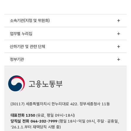
21년말,
22년말,
23년말,
24년말,
소속기관(지청 및 위원회)
25년말로
구성
업무별 누리집
산하기관 및 관련 단체
정부기관
(30117) 세종특별자치시 한누리대로 422. 정부세종청사 11동
대표전화
1350
(유료, 평일 09시~18시)
당직실 전화
044-202-7999
(평일 18시~익일 09시, 주말 · 공휴일,
'26.1.1.부터 재택당직 시행 중)