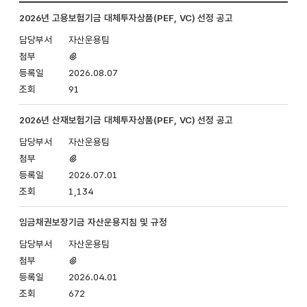
자산운용
2026년 고용보험기금 대체투자상품(PEF, VC) 선정 공고
게시판
입니다.
자산운용팀
번호,
첨부파일
제목,
있음
2026.08.07
첨부파일,
91
담당부서,
등록일,
조회로
2026년 산재보험기금 대체투자상품(PEF, VC) 선정 공고
나누어져
자산운용팀
있습니다.
첨부파일
있음
2026.07.01
1,134
임금채권보장기금 자산운용지침 및 규정
자산운용팀
첨부파일
있음
2026.04.01
672