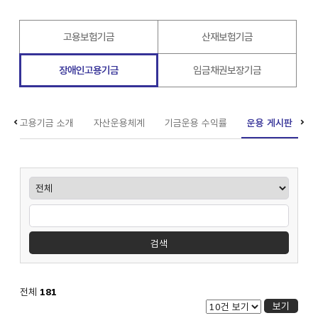
고용보험기금
산재보험기금
장애인고용기금
임금채권보장기금
장애인고용기금 소개
자산운용체계
기금운용 수익률
운용 게시판
게시판검색
검색
전체
181
보기