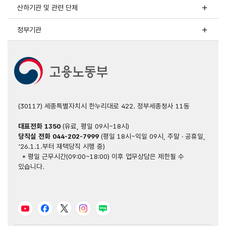
산하기관 및 관련 단체
정부기관
(30117) 세종특별자치시 한누리대로 422. 정부세종청사 11동
대표전화
1350
(유료, 평일 09시~18시)
당직실 전화
044-202-7999
(평일 18시~익일 09시, 주말 · 공휴일,
'26.1.1.부터 재택당직 시행 중)
* 평일 근무시간(09:00~18:00) 이후 업무상담은 제한될 수
있습니다.
유튜브
페이스북
트위터
인스타그램
블로그