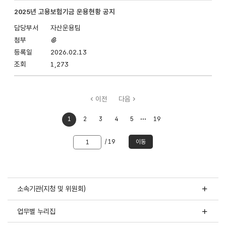
2025년 고용보험기금 운용현황 공지
자산운용팀
첨부파일
있음
2026.02.13
1,273
이전
다음
처음으로
마지막으로
1
2
3
4
5
19
이동
이동
이동할
/ 19
이동
쪽
숫자
입력
소속기관(지청 및 위원회)
업무별 누리집