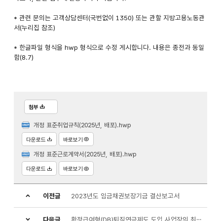
* 관련 문의는 고객상담센터(국번없이 1350) 또는 관할 지방고용노동관
서(누리집 참조)
* 한글파일 형식을 hwp 형식으로 수정 게시합니다. 내용은 종전과 동일
함(8.7)
첨부
개정 표준취업규칙(2025년, 배포).hwp
다운로드
바로보기
개정 표준근로계약서(2025년, 배포).hwp
다운로드
바로보기
이전글
2023년도 임금채권보장기금 결산보고서
다음글
확정급여형(DB)퇴직연금제도 도입 사업장의 최소적립의무 및 자율시정기간 안내 리플렛 게시