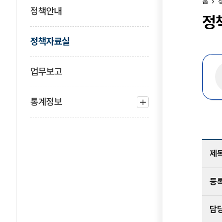
홈
정책안내
정
정책자료실
업무보고
통계정보
하위
메뉴
열기
제
등
담