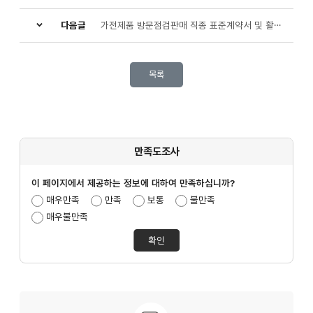
다음글
가전제품 방문점검판매 직종 표준계약서 및 활용가이드(리플릿 포함)
목록
만족도조사
이 페이지에서 제공하는 정보에 대하여 만족하십니까?
만족도조사선택
매우만족
만족
보통
불만족
매우불만족
문의안내