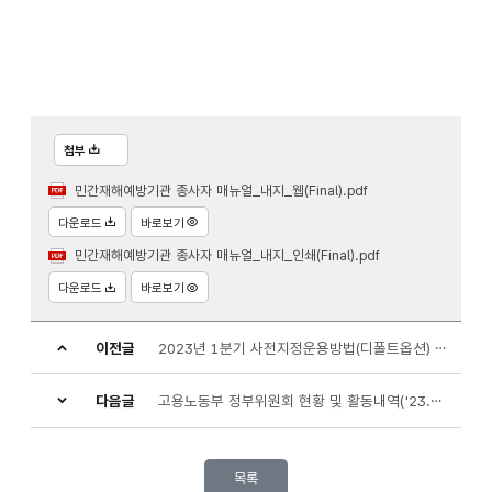
첨부
민간재해예방기관 종사자 매뉴얼_내지_웹(Final).pdf
다운로드
바로보기
민간재해예방기관 종사자 매뉴얼_내지_인쇄(Final).pdf
다운로드
바로보기
이전글
2023년 1분기 사전지정운용방법(디폴트옵션) 주요 현황 공시
다음글
고용노동부 정부위원회 현황 및 활동내역('23.5월)
목록