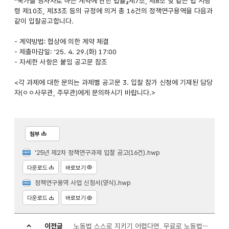
『국가를 당사자로 하는 계약에 관한 법률』제7조, 제8조 및 같은 법 시행
령 제10조, 제33조 등의 규정에 의거 총 16건의 정책연구용역을 다음과
같이 입찰공고합니다.
- 계약방법: 협상에 의한 계약 체결
- 제출마감일: '25. 4. 29.(화) 17:00
- 자세한 사항은 붙임 공고문 참조
<각 과제에 대한 문의는 과제별 공고문 3. 입찰 참가 신청에 기재된 담당
자(ㅇㅇ사무관, 주무관)에게 문의하시기 바랍니다.>
첨부
'25년 제2차 정책연구과제 입찰 공고(16건).hwp
다운로드
바로보기
정책연구용역 사업 신청서(양식).hwp
다운로드
바로보기
이전글
노동법 스스로 지키기 어렵다면, 무료로 노동법 전문가 도움받아 해결하세요!