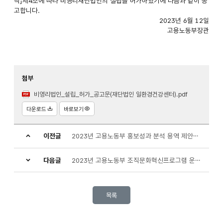
칙」제4조에 따라 비영리재단법인의 설립을 허가하였기에 다음과 같이 공
고합니다.
2023년 6월 12일
고용노동부장관
첨부
비영리법인_설립_허가_공고문(재단법인 일환경건강센터).pdf
다운로드
바로보기
이전글
2023년 고용노동부 홍보성과 분석 용역 제안서 평가 및 우선 협상 대상자 선정 결과 공고
다음글
2023년 고용노동부 조직문화혁신프로그램 운영 용역계약 우선 협상대상자 선정
목록