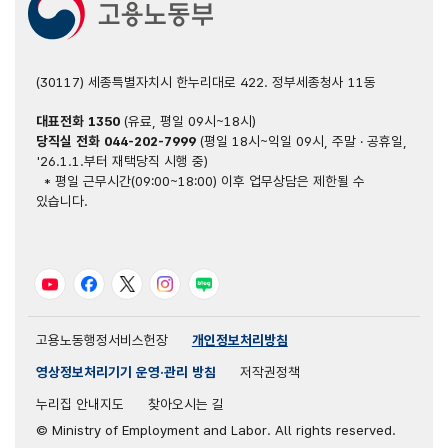
(30117) 세종특별자치시 한누리대로 422. 정부세종청사 11동
대표전화
1350
(유료, 평일 09시~18시)
당직실 전화
044-202-7999
(평일 18시~익일 09시, 주말 · 공휴일,
'26.1.1.부터 재택당직 시행 중)
* 평일 근무시간(09:00~18:00) 이후 업무상담은 제한될 수
있습니다.
유튜브
페이스북
트위터
인스타그램
블로그
고용노동행정서비스헌장
개인정보처리방침
영상정보처리기기 운영·관리 방침
저작권정책
누리집 안내지도
찾아오시는 길
© Ministry of Employment and Labor. All rights reserved.