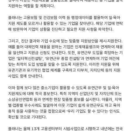
지원하는 역할을 할 계획이다.
플래너는 고용보험 및 건강보험 이력 등 행정데이터를 활용하여 일·육아
지원 제도를 모르거나 활용할 수 있는 기업을 찾아낸다. 해당 기업에 연락
해 방문하여 기업의 상황을 진단하고 필요한 지원 사항을 파악한다.
그리고, 진단 결과와 기업 수요에 맞는 맞춤형 지원방안을 제시·지원한다.
예를 들어 대체인력 채용을 원하는 기업은 인재채움뱅크와 연계하여 채용
을 알선하고 지원금 신청도 안내한다. 또한, 유연근무 도입을 희망하는 기
업은 ‘일터혁신컨설팅’, ‘유연근무 종합 컨설팅’과 연계하여 기업 여건에
맞는 최적의 도입 방법을 찾을 수 있도록 지원한다. 이러한 지원을 위해
유관기관과 유기적인 협업 체계를 구축하고 타부처, 자치단체 등의 지원
사업도 함께 안내한다.
이와 함께 보다 많은 중소기업이 활용할 수 있도록 유연근무 및 일·육아
지원제도에 대해 적극 홍보한다. 특히 지역의 산업단지 및 자치단체 또는
소상공인연합회 등과 연계한 현장 맞춤형 홍보를 실시한다. 아울러, 지역
별·업종별 우수사례도 발굴하여 이웃 기업이 쉽게 유연근무도 하고 육아
휴직 등을 사용하는 것을 접함으로써 ‘우리 기업도 할 수 있다’는 인식도
확산될 것으로 기대된다.
플래너는 올해 13개 고용센터부터 시범사업으로 시행하고 내년에는 전국