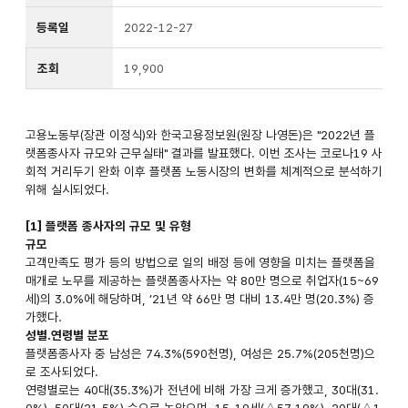
등록일
2022-12-27
조회
19,900
고용노동부(장관 이정식)와 한국고용정보원(원장 나영돈)은 "2022년 플
랫폼종사자 규모와 근무실태" 결과를 발표했다. 이번 조사는 코로나19 사
회적 거리두기 완화 이후 플랫폼 노동시장의 변화를 체계적으로 분석하기
위해 실시되었다.
[1] 플랫폼 종사자의 규모 및 유형
규모
고객만족도 평가 등의 방법으로 일의 배정 등에 영향을 미치는 플랫폼을
매개로 노무를 제공하는 플랫폼종사자는 약 80만 명으로 취업자(15~69
세)의 3.0%에 해당하며, ’21년 약 66만 명 대비 13.4만 명(20.3%) 증
가했다.
성별.연령별 분포
플랫폼종사자 중 남성은 74.3%(590천명), 여성은 25.7%(205천명)으
로 조사되었다.
연령별로는 40대(35.3%)가 전년에 비해 가장 크게 증가했고, 30대(31.
0%), 50대(21.5%) 순으로 높았으며, 15-19세(△57.19%), 20대(△1