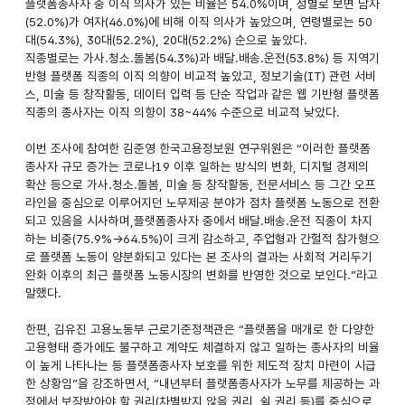
플랫폼종사자 중 이직 의사가 있는 비율은 54.0%이며, 성별로 보면 남자
(52.0%)가 여자(46.0%)에 비해 이직 의사가 높았으며, 연령별로는 50
대(54.3%), 30대(52.2%), 20대(52.2%) 순으로 높았다.
직종별로는 가사.청소.돌봄(54.3%)과 배달.배송.운전(53.8%) 등 지역기
반형 플랫폼 직종의 이직 의향이 비교적 높았고, 정보기술(IT) 관련 서비
스, 미술 등 창작활동, 데이터 입력 등 단순 작업과 같은 웹 기반형 플랫폼
직종의 종사자는 이직 의향이 38~44% 수준으로 비교적 낮았다.
이번 조사에 참여한 김준영 한국고용정보원 연구위원은 “이러한 플랫폼
종사자 규모 증가는 코로나19 이후 일하는 방식의 변화, 디지털 경제의
확산 등으로 가사.청소.돌봄, 미술 등 창작활동, 전문서비스 등 그간 오프
라인을 중심으로 이루어지던 노무제공 분야가 점차 플랫폼 노동으로 전환
되고 있음을 시사하며,플랫폼종사자 중에서 배달.배송.운전 직종이 차지
하는 비중(75.9%→64.5%)이 크게 감소하고, 주업형과 간헐적 참가형으
로 플랫폼 노동이 양분화되고 있다는 본 조사의 결과는 사회적 거리두기
완화 이후의 최근 플랫폼 노동시장의 변화를 반영한 것으로 보인다.”라고
말했다.
한편, 김유진 고용노동부 근로기준정책관은 “플랫폼을 매개로 한 다양한
고용형태 증가에도 불구하고 계약도 체결하지 않고 일하는 종사자의 비율
이 높게 나타나는 등 플랫폼종사자 보호를 위한 제도적 장치 마련이 시급
한 상황임”을 강조하면서, “내년부터 플랫폼종사자가 노무를 제공하는 과
정에서 보장받아야 할 권리(차별받지 않을 권리, 쉴 권리 등)를 중심으로