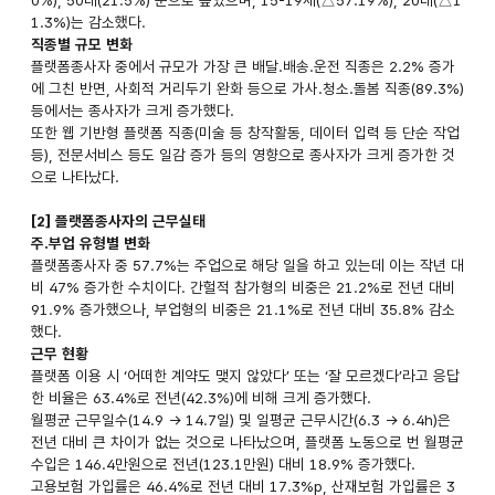
1.3%)는 감소했다.
직종별 규모 변화
플랫폼종사자 중에서 규모가 가장 큰 배달.배송.운전 직종은 2.2% 증가
에 그친 반면, 사회적 거리두기 완화 등으로 가사.청소.돌봄 직종(89.3%)
등에서는 종사자가 크게 증가했다.
또한 웹 기반형 플랫폼 직종(미술 등 창작활동, 데이터 입력 등 단순 작업
등), 전문서비스 등도 일감 증가 등의 영향으로 종사자가 크게 증가한 것
으로 나타났다.
[2] 플랫폼종사자의 근무실태
주.부업 유형별 변화
플랫폼종사자 중 57.7%는 주업으로 해당 일을 하고 있는데 이는 작년 대
비 47% 증가한 수치이다. 간헐적 참가형의 비중은 21.2%로 전년 대비
91.9% 증가했으나, 부업형의 비중은 21.1%로 전년 대비 35.8% 감소
했다.
근무 현황
플랫폼 이용 시 ‘어떠한 계약도 맺지 않았다’ 또는 ‘잘 모르겠다’라고 응답
한 비율은 63.4%로 전년(42.3%)에 비해 크게 증가했다.
월평균 근무일수(14.9 → 14.7일) 및 일평균 근무시간(6.3 → 6.4h)은
전년 대비 큰 차이가 없는 것으로 나타났으며, 플랫폼 노동으로 번 월평균
수입은 146.4만원으로 전년(123.1만원) 대비 18.9% 증가했다.
고용보험 가입률은 46.4%로 전년 대비 17.3%p, 산재보험 가입률은 3