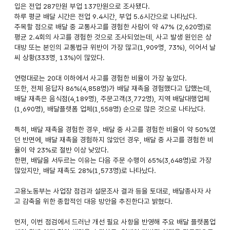
입은 전업 287만원 부업 137만원으로 조사됐다.
하루 평균 배달 시간은 전업 9.4시간, 부업 5.6시간으로 나타났다.
주목할 점으로 배달 중 교통사고를 경험한 사람이 약 47% (2,620명)로
평균 2.4회의 사고를 경험한 것으로 조사되었는데, 사고 발생 원인은 상
대방 또는 본인의 교통법규 위반이 가장 많고(1,909명, 73%), 이어서 날
씨 상황(333명, 13%)이 많았다.
연령대로는 20대 이하에서 사고를 경험한 비율이 가장 높았다.
또한, 전체 응답자 86%(4,858명)가 배달 재촉을 경험했다고 답했는데,
배달 재촉은 음식점(4,189명), 주문고객(3,772명), 지역 배달대행업체
(1,690명), 배달플랫폼 업체(1,558명) 순으로 많은 것으로 나타났다.
특히, 배달 재촉을 경험한 경우, 배달 중 사고를 경험한 비율이 약 50%였
던 반면에, 배달 재촉을 경험하지 않았던 경우, 배달 중 사고를 경험한 비
율이 약 23%로 절반 이상 낮았다.
한편, 배달을 서두르는 이유는 다음 주문 수행이 65%(3,648명)로 가장
많았지만, 배달 재촉도 28%(1,573명)로 나타났다.
고용노동부는 사업장 점검과 설문조사 결과 등을 토대로, 배달종사자 사
고 감축을 위한 종합적인 대응 방안을 추진한다고 밝혔다.
먼저, 이번 점검에서 드러난 개선 필요 사항을 반영해 주요 배달 플랫폼업