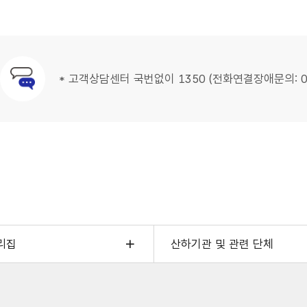
가
돼요
* 고객상담센터 국번없이 1350 (전화연결장애문의: 05
문의안내
업
없이
!
,
,
,
형태근로종사자
외대상:
리집
산하기관 및 관련 단체
,
학교