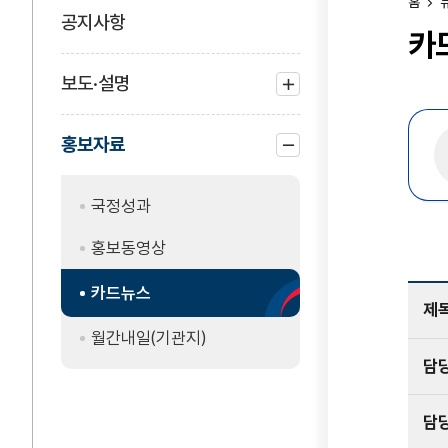
홈
공지사항
카
보도·설명
하위
메뉴
홍보자료
열기
하위
메뉴
국정성과
닫기
홍보동영상
카드뉴스
제
월간내일(기관지)
담
담