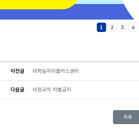
민내일배움카드
번
번
번
번
1
2
3
4
이미지
이미지
이미지
이
내일배움카드란?
생
들이
한
이전글
대학일자리플러스센터
훈련을
다음글
비정규직 차별금지
록
에서
비를
목록
하는
니다.