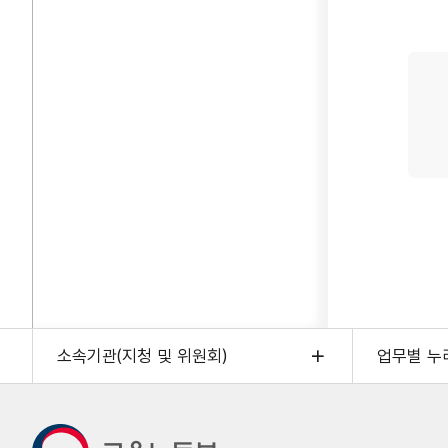
실제
카드
발급
~
실업/
재직/
자영
상관
국민
누구나
취준생
재직자
자영업
특수
지원제
소속기관(지청 및 위원회)
업무별 누
현직
공무원
사립