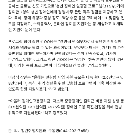
공하는 글로벌 선도 기업으로「청년 장애인 일경험 프로그램(BTS)」5기에
참여한 7명의 청년 장애인에게 경영·사무 관련 직무 경험을 제공하고 있
다. 특히, 장애 유형과 증상 정도, 역량 수준 등을 고려하여 1:1 맞춤형 멘
토를 지정하고, 수화통역사, 온라인 참여를 지원하는 등 세심하고 체계적
인 지원이 눈에 띈다.
프로그램 참여 중인 김OO님은 “경영·사무 실무자로서 필요한 전체적인
시각과 역량을 높일 수 있는 과정이었다. 무엇보다 매시간, 개개인이 가진
불편함을 최대한 보완해가며 진행되었다는 점이 만족스럽고, 감사하
다.”라고 말했다. 그리고 청년 임OO님은 “장애인 맞춤 훈련이 많지 않은
데, 이러한 특화 프로그램이 더 많아졌으면 좋겠다.”라고 밝혔다.
이정식 장관은 “올해는 일경험 사업 지원 규모를 대폭 확대(2.6만명→4.
8만명)하고, 특히, 취약 청년을 위한 맞춤형 프로그램이 더욱 확산될 수
있도록 힘껏 지원하겠다.”라고 밝혔다.
“아울러 장애인고용장려금, 저소득 중증장애인 출퇴근 비용 지원 상향 등
(8.5천억원→9.1천억원,+575억원) 장애인 고용 촉진·안정을 위해 전방
위적으로 지원하겠다.”라고 강조했다.
문 의: 청년취업지원과 구동영(044-202-7458)