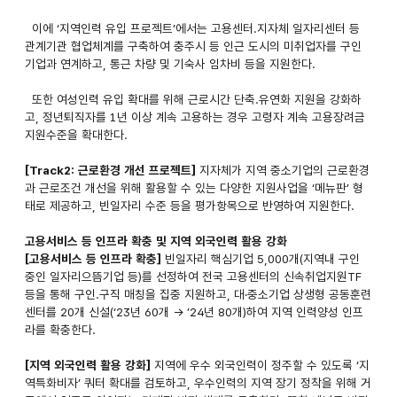
이에 ‘지역인력 유입 프로젝트’에서는 고용센터.지자체 일자리센터 등
관계기관 협업체계를 구축하여 충주시 등 인근 도시의 미취업자를 구인
기업과 연계하고, 통근 차량 및 기숙사 임차비 등을 지원한다.
또한 여성인력 유입 확대를 위해 근로시간 단축.유연화 지원을 강화하
고, 정년퇴직자를 1년 이상 계속 고용하는 경우 고령자 계속 고용장려금
지원수준을 확대한다.
[Track2: 근로환경 개선 프로젝트]
지자체가 지역 중소기업의 근로환경
과 근로조건 개선을 위해 활용할 수 있는 다양한 지원사업을 ‘메뉴판’ 형
태로 제공하고, 빈일자리 수준 등을 평가항목으로 반영하여 지원한다.
고용서비스 등 인프라 확충 및 지역 외국인력 활용 강화
[고용서비스 등 인프라 확충]
빈일자리 핵심기업 5,000개(지역내 구인
중인 일자리으뜸기업 등)를 선정하여 전국 고용센터의 신속취업지원TF
등을 통해 구인.구직 매칭을 집중 지원하고, 대·중소기업 상생형 공동훈련
센터를 20개 신설(‘23년 60개 → ’24년 80개)하여 지역 인력양성 인프
라를 확충한다.
[지역 외국인력 활용 강화]
지역에 우수 외국인력이 정주할 수 있도록 ‘지
역특화비자’ 쿼터 확대를 검토하고, 우수인력의 지역 장기 정착을 위해 거