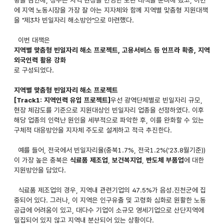
에 지역 노동시장을 가장 잘 아는 지자체와 함께 지역별 맞춤형 지원대책
을 "제3차 빈일자리 해소방안"으로 마련했다.
이번 대책은
지역별 맞춤형 빈일자리 해소 프로젝트, 고용서비스 등 인프라 확충, 지역
외국인력 활용 강화
로 구성되었다.
지역별 맞춤형 빈일자리 해소 프로젝트
[Track1: 지역인력 유입 프로젝트]
우선 광역단체별로 빈일자리 규모,
현장 체감도를 기준으로 지원대상인 빈일자리 업종을 선정하였다. 이후
해당 업종의 인력난 원인을 세부적으로 파악한 후, 이를 완화할 수 있는
구체적 대응방안을 지자체 주도로 설계하고 적극 추진한다.
예를 들어, 전국에서 빈일자리율(충북1.7%, 전국1.2%(‘23.8월기준))
이 가장 높은 충북은
식료품 제조업
,
보건복지업
,
반도체 부품업
에 대한
지원방안을 담았다.
식료품 제조업의 경우, 지역내 관련기업의 47.5%가 음성.진천군에 집
중되어 있다. 그러나, 이 지역은 인구유출 및 고령화 심화로 원활한 노동
공급에 어려움이 있고, 대다수 기업이 소규모 영세기업으로 산단지역에
밀집되어 있지 않고 지역내 분산되어 있는 상황이다.