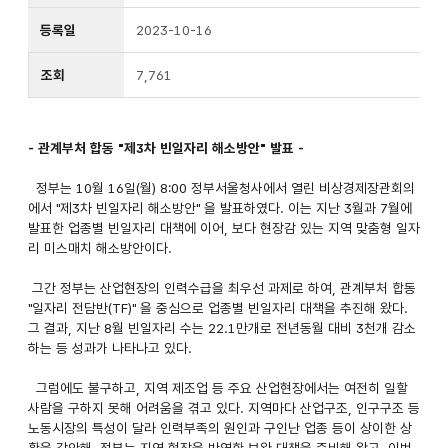
등록일
2023-10-16
조회
7,761
- 관계부처 합동 "제3차 빈일자리 해소방안" 발표 -
정부는 10월 16일(월) 8:00 정부서울청사에서 열린 비상경제장관회의
에서 "제3차 빈일자리 해소방안" 을 발표하였다. 이는 지난 3월과 7월에
발표한 업종별 빈일자리 대책에 이어, 보다 현장감 있는 지역 맞춤형 일자
리 미스매치 해소방안이다.
그간 정부는 산업현장의 인력수급을 최우선 과제로 하여, 관계부처 합동
"일자리 전담반(TF)" 을 중심으로 업종별 빈일자리 대책을 추진해 왔다.
그 결과, 지난 8월 빈일자리 수는 22.1만개로 전년동월 대비 3천개 감소
하는 등 성과가 나타나고 있다.
그럼에도 불구하고, 지역 제조업 등 주요 산업현장에서는 여전히 일할
사람을 구하지 못해 어려움을 겪고 있다. 지역마다 산업구조, 인구구조 등
노동시장의 특성이 달라 인력부족의 원인과 구인난 업종 등이 상이한 상
황을 감안해, 정부는 지역 현장을 반영한 보완 대책을 준비해 왔고, 이번