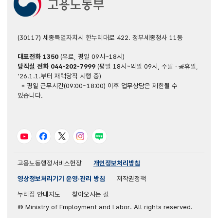
(30117) 세종특별자치시 한누리대로 422. 정부세종청사 11동
대표전화
1350
(유료, 평일 09시~18시)
당직실 전화
044-202-7999
(평일 18시~익일 09시, 주말 · 공휴일,
'26.1.1.부터 재택당직 시행 중)
* 평일 근무시간(09:00~18:00) 이후 업무상담은 제한될 수
있습니다.
유튜브
페이스북
트위터
인스타그램
블로그
고용노동행정서비스헌장
개인정보처리방침
영상정보처리기기 운영·관리 방침
저작권정책
누리집 안내지도
찾아오시는 길
© Ministry of Employment and Labor. All rights reserved.