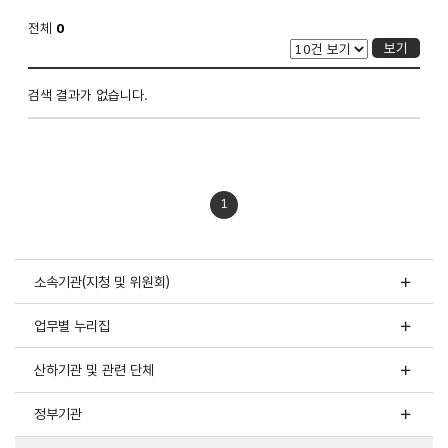
전체
0
보기
목록
검색 결과가 없습니다.
-
번호,
제목,
담당부서,
첨부,
등록일,
1
조회로
구성
소속기관(지청 및 위원회)
업무별 누리집
산하기관 및 관련 단체
정부기관