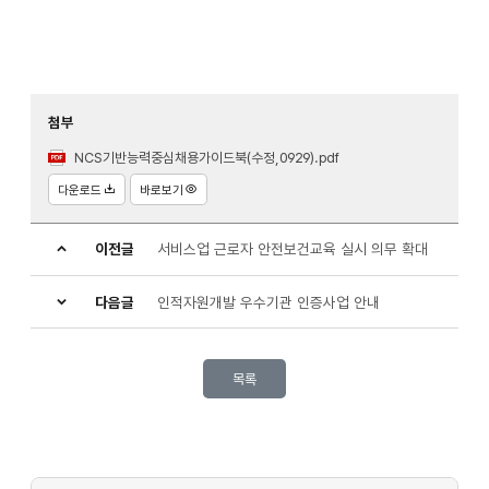
첨부
NCS기반능력중심채용가이드북(수정,0929).pdf
다운로드
바로보기
이전글
서비스업 근로자 안전보건교육 실시 의무 확대
다음글
인적자원개발 우수기관 인증사업 안내
목록