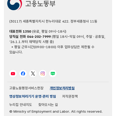
(30117) 세종특별자치시 한누리대로 422. 정부세종청사 11동
대표전화
1350
(유료, 평일 09시~18시)
당직실 전화
044-202-7999
(평일 18시~익일 09시, 주말 · 공휴일,
'26.1.1.부터 재택당직 시행 중)
* 평일 근무시간(09:00~18:00) 이후 업무상담은 제한될 수
있습니다.
유튜브
페이스북
트위터
인스타그램
블로그
고용노동행정서비스헌장
개인정보처리방침
영상정보처리기기 운영·관리 방침
저작권정책
누리집 안내지도
찾아오시는 길
© Ministry of Employment and Labor. All rights reserved.