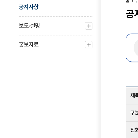
홈
공지사항
공
보도·설명
하위
메뉴
홍보자료
열기
하위
메뉴
열기
제
구
전