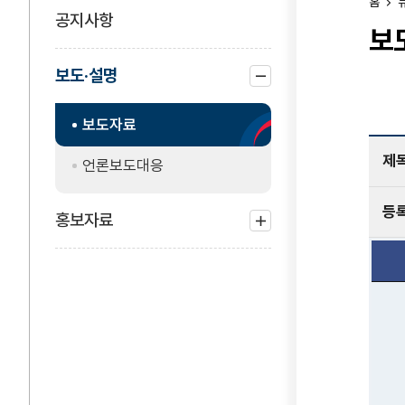
홈
공지사항
보
보도·설명
하위
보도자료
메뉴
닫기
제
언론보도대응
등
홍보자료
하위
메뉴
열기