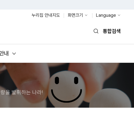
누리집 안내지도
화면크기
Language
통합검색
열기
안내
량을 발휘하는 나라!