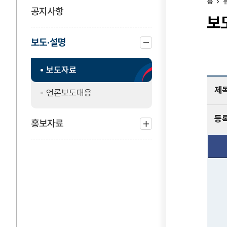
홈
공지사항
보
보도·설명
하위
보도자료
메뉴
닫기
제
언론보도대응
등
홍보자료
하위
메뉴
열기