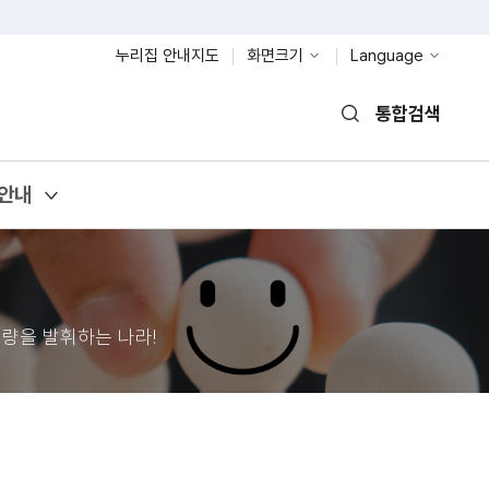
누리집 안내지도
화면크기
Language
통합검색
열기
안내
량을 발휘하는 나라!