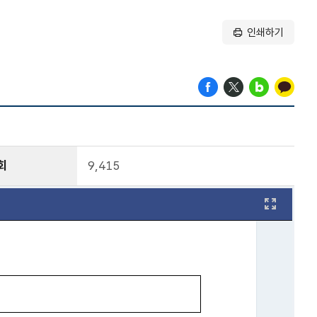
인쇄하기
회
9,415