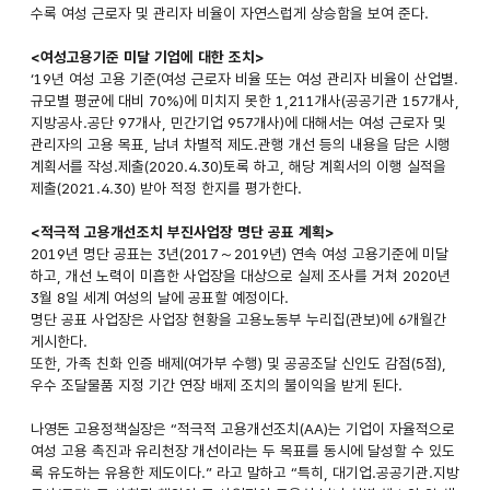
수록 여성 근로자 및 관리자 비율이 자연스럽게 상승함을 보여 준다.
<여성고용기준 미달 기업에 대한 조치>
‘19년 여성 고용 기준(여성 근로자 비율 또는 여성 관리자 비율이 산업별.
규모별 평균에 대비 70%)에 미치지 못한 1,211개사(공공기관 157개사,
지방공사.공단 97개사, 민간기업 957개사)에 대해서는 여성 근로자 및
관리자의 고용 목표, 남녀 차별적 제도.관행 개선 등의 내용을 담은 시행
계획서를 작성.제출(2020.4.30)토록 하고, 해당 계획서의 이행 실적을
제출(2021.4.30) 받아 적정 한지를 평가한다.
<적극적 고용개선조치 부진사업장 명단 공표 계획>
2019년 명단 공표는 3년(2017～2019년) 연속 여성 고용기준에 미달
하고, 개선 노력이 미흡한 사업장을 대상으로 실제 조사를 거쳐 2020년
3월 8일 세계 여성의 날에 공표할 예정이다.
명단 공표 사업장은 사업장 현황을 고용노동부 누리집(관보)에 6개월간
게시한다.
또한, 가족 친화 인증 배제(여가부 수행) 및 공공조달 신인도 감점(5점),
우수 조달물품 지정 기간 연장 배제 조치의 불이익을 받게 된다.
나영돈 고용정책실장은 “적극적 고용개선조치(AA)는 기업이 자율적으로
여성 고용 촉진과 유리천장 개선이라는 두 목표를 동시에 달성할 수 있도
록 유도하는 유용한 제도이다.” 라고 말하고 “특히, 대기업.공공기관.지방