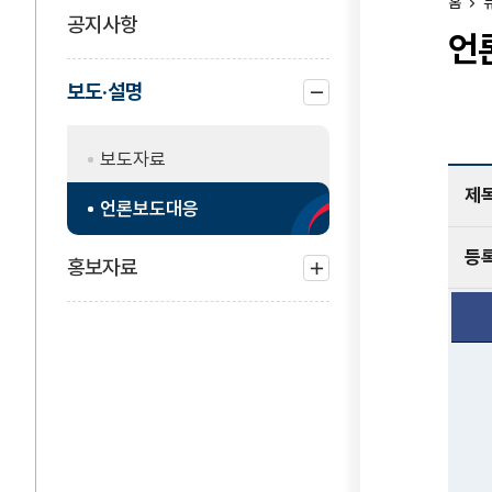
홈
공지사항
언
보도·설명
하위
메뉴
보도자료
닫기
제
언론보도대응
등
홍보자료
하위
메뉴
열기