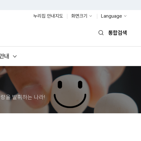
누리집 안내지도
화면크기
Language
통합검색
열기
안내
량을 발휘하는 나라!