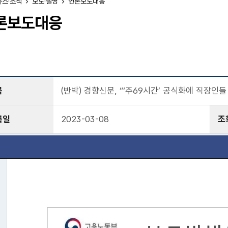
뉴스·소식
보도·설명
언론보도대응
론보도대응
목
(반박) 경향신문, “‘주69시간’ 공식화에 직장인들
록일
2023-03-08
조