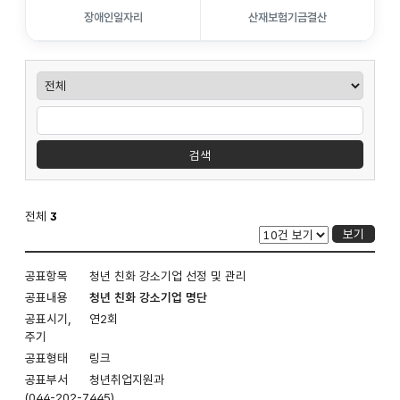
장애인일자리
산재보험기금결산
청년/
사전정보
사전정보
공표목록
공표목록
여성
검색
검색조건
선택
검색
전체
3
보기
사전정보
청년 친화 강소기업 선정 및 관리
공표목록
게시판
청년 친화 강소기업 명단
입니다.
연2회
공표항목,
공표내용,
링크
공표시지,
청년취업지원과
주기,
(044-202-7445)