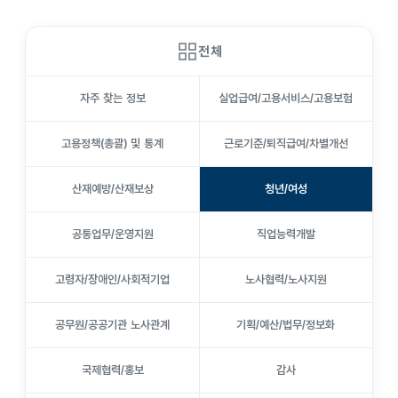
전체
자주 찾는 정보
실업급여/고용서비스/고용보험
고용정책(총괄) 및 통계
근로기준/퇴직급여/차별개선
산재예방/산재보상
청년/여성
공통업무/운영지원
직업능력개발
고령자/장애인/사회적기업
노사협력/노사지원
공무원/공공기관 노사관계
기획/예산/법무/정보화
국제협력/홍보
감사