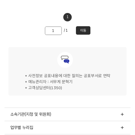
1
이동할
/ 1
이동
쪽
숫자
문의안내
입력
* 사전정보 공표내용에 대한 질의는 공표부서로 연락
* 메뉴관리자 : 서무계 문혁기
* 고객상담센터(1350)
소속기관(지청 및 위원회)
업무별 누리집