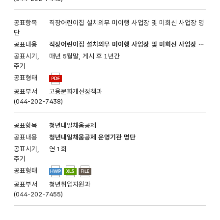
공표형태,
공표부서로
나누어져
직장어린이집 설치의무 미이행 사업장 및 미회신 사업장 명
있습니다.
단
직장어린이집 설치의무 미이행 사업장 및 미회신 사업장 명
단
매년 5월말, 게시 후 1년간
고용문화개선정책과
(044-202-7438)
청년내일채움공제
청년내일채움공제 운영기관 명단
연 1회
청년취업지원과
(044-202-7455)