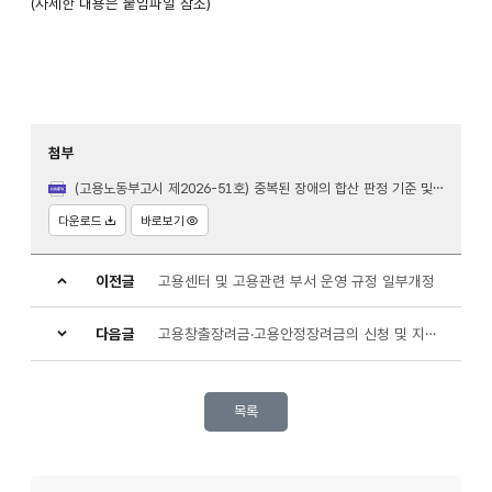
(자세한 내용은 붙임파일 참조)
첨부
(고용노동부고시 제2026-51호) 중복된 장애의 합산 판정 기준 및 중증장애인 확인 고시.hwpx
다운로드
바로보기
이전글
고용센터 및 고용관련 부서 운영 규정 일부개정
다음글
고용창출장려금·고용안정장려금의 신청 및 지급에 관한 규정 일부개정
목록