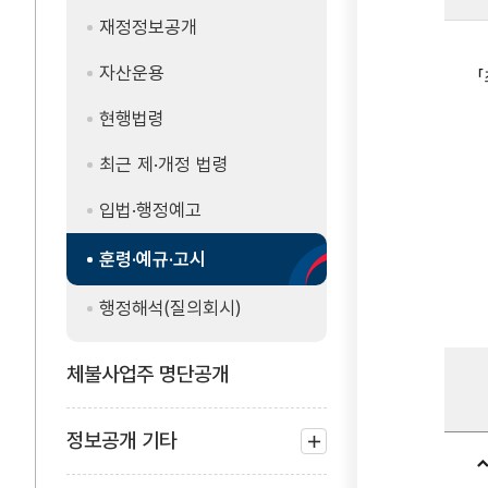
재정정보공개
자산운용
현행법령
최근 제·개정 법령
입법·행정예고
훈령·예규·고시
행정해석(질의회시)
체불사업주 명단공개
정보공개 기타
하위