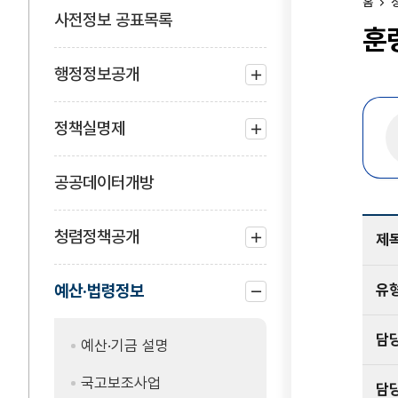
홈
사전정보 공표목록
훈
행정정보공개
하위
메뉴
정책실명제
열기
하위
메뉴
공공데이터개방
열기
청렴정책공개
제
하위
메뉴
유
예산·법령정보
열기
하위
담
메뉴
예산·기금 설명
닫기
국고보조사업
담