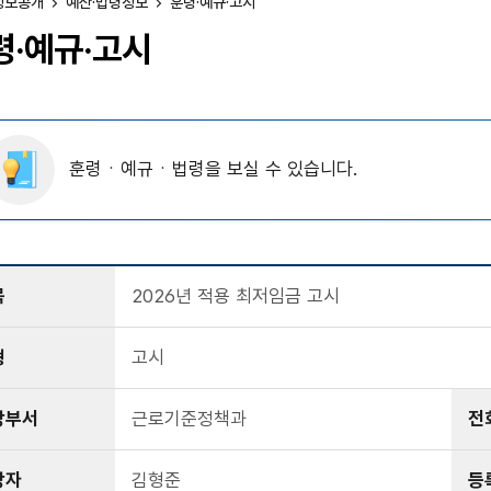
정보공개
예산·법령정보
훈령·예규·고시
령·예규·고시
훈령ㆍ예규ㆍ법령을 보실 수 있습니다.
목
2026년 적용 최저임금 고시
형
고시
당부서
근로기준정책과
전
당자
김형준
등