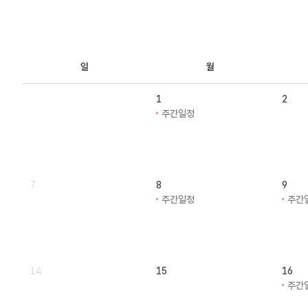
일
월
1
2
주간일정
7
8
9
주간일정
주간
14
15
16
주간