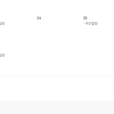
24
25
일정
주간일정
일정