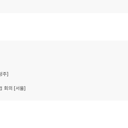
청주]
 회의 [서울]