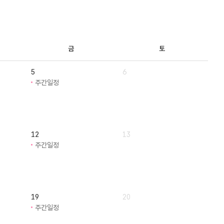
금
토
5
6
주간일정
12
13
주간일정
19
20
주간일정