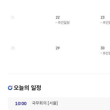
21
22
23
주간일정
주간
28
29
30
주간
오늘의 일정
국무회의 [서울]
10:00