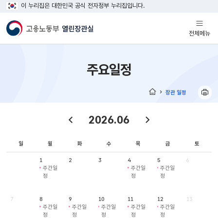
이 누리집은 대한민국 공식 전자정부 누리집입니다.
열기
전체메뉴
주요일정
장관 일정
홈
2026.06
일
월
화
수
목
금
토
1
2
3
4
5
6
주간일
주간일
주간일
정
정
정
7
8
9
10
11
12
13
주간일
주간일
주간일
주간일
주간일
정
정
정
정
정