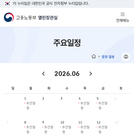
이 누리집은 대한민국 공식 전자정부 누리집입니다.
열기
전체메뉴
주요일정
장관 일정
홈
2026.06
일
월
화
수
목
금
토
1
2
3
4
5
6
주간일
주간일
주간일
정
정
정
7
8
9
10
11
12
13
주간일
주간일
주간일
주간일
주간일
정
정
정
정
정