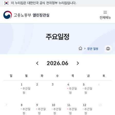
이 누리집은 대한민국 공식 전자정부 누리집입니다.
열기
전체메뉴
주요일정
장관 일정
홈
2026.06
일
월
화
수
목
금
토
1
2
3
4
5
6
주간일
주간일
주간일
정
정
정
7
8
9
10
11
12
13
주간일
주간일
주간일
주간일
주간일
정
정
정
정
정