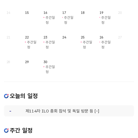
14
15
16
17
18
19
20
주간일
주간일
주간일
정
정
정
21
22
23
24
25
26
27
주간일
주간일
주간일
주간일
정
정
정
정
28
29
30
주간일
정
오늘의 일정
-
제114차 ILO 총회 참석 및 독일 방문 등 [-]
주간 일정