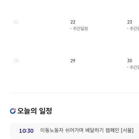
21
22
23
주간일정
주간
28
29
30
주간
오늘의 일정
이동노동자 쉬어가며 배달하기 캠페인 [서울]
10:30