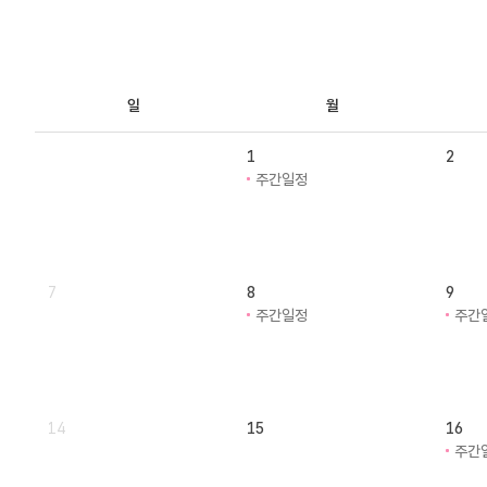
일
월
1
2
주간일정
7
8
9
주간일정
주간
14
15
16
주간