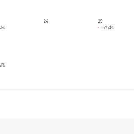
24
25
일정
주간일정
일정