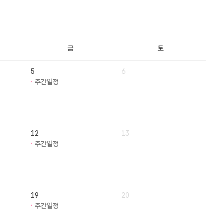
금
토
5
6
주간일정
12
13
주간일정
19
20
주간일정