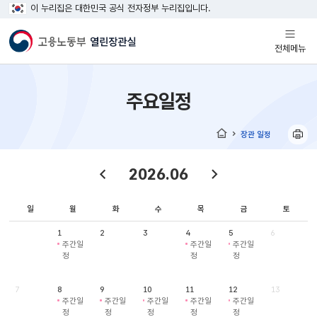
이 누리집은 대한민국 공식 전자정부 누리집입니다.
열기
전체메뉴
주요일정
장관 일정
홈
2026.06
일
월
화
수
목
금
토
1
2
3
4
5
6
주간일
주간일
주간일
정
정
정
7
8
9
10
11
12
13
주간일
주간일
주간일
주간일
주간일
정
정
정
정
정