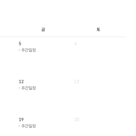
금
토
5
6
주간일정
12
13
주간일정
19
20
주간일정