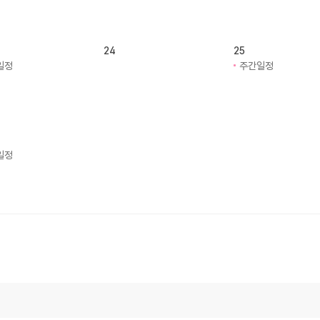
24
25
일정
주간일정
일정