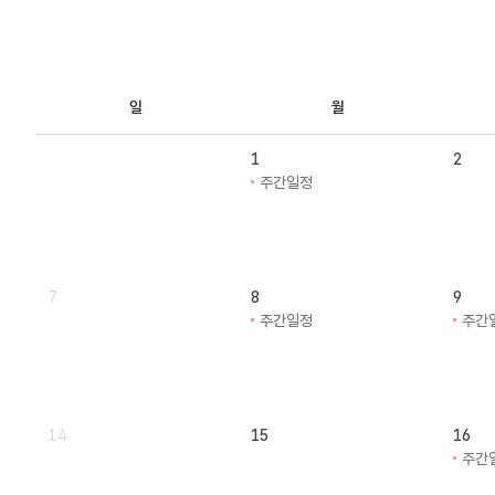
일
월
1
2
주간일정
7
8
9
주간일정
주간
14
15
16
주간