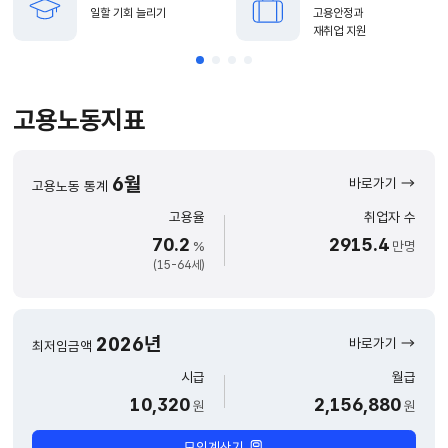
일할 기회 늘리기
고용안정과
재취업 지원
고용노동지표
6월
바로가기
고용노동 통계
고용율
취업자 수
70.2
2915.4
%
만명
(15-64세)
2026년
바로가기
최저임금액
시급
월급
10,320
2,156,880
원
원
모의계산기