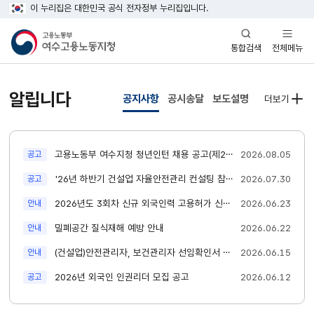
이 누리집은 대한민국 공식 전자정부 누리집입니다.
열기
열기
전체메뉴
통합검색
알립니다
공지사항
공시송달
보도설명
더보기
새글
고용노동부 여수지청 청년인턴 채용 공고(제2026-63호)
2026.08.05
공고
새글
'26년 하반기 건설업 자율안전관리 컨설팅 참여신청 안내
2026.07.30
공고
새글
2026년도 3회차 신규 외국인력 고용허가 신청 안내
2026.06.23
안내
새글
밀폐공간 질식재해 예방 안내
2026.06.22
안내
새글
(건설업)안전관리자, 보건관리자 선임확인서 신청 양식
2026.06.15
안내
새글
2026년 외국인 인권리더 모집 공고
2026.06.12
공고