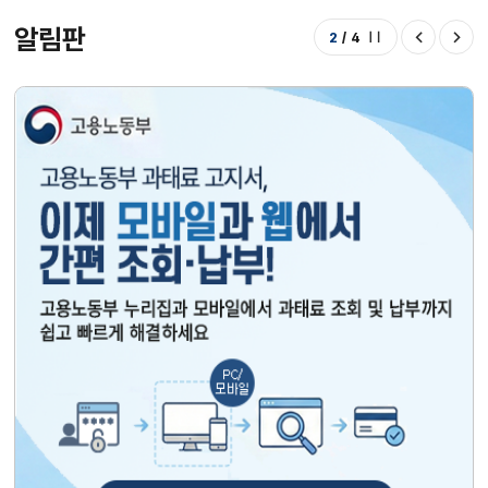
알림판
2
/
4
정지