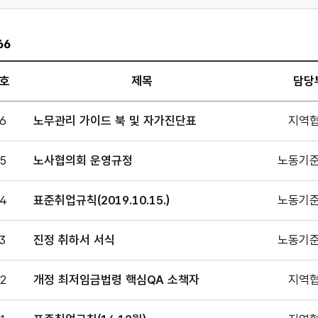
66
호
제목
담당
별자료실
6
노무관리 가이드 북 및 자가진단표
지역
판
.
5
노사협의회 운영규정
노동기
일,
4
표준취업규칙(2019.10.15.)
노동기
서,
,
3
진정 취하서 서식
노동기
로
어져
2
개정 최저임금법령 핵심QA 소책자
지역
다.