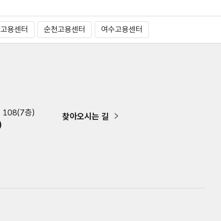
양고용센터
순천고용센터
여수고용센터
108(7층)
찾아오시는 길
)