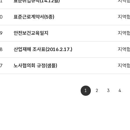
1
표준취업규칙(14.12월)
지역
0
표준근로계약서(5종)
지역
9
안전보건교육일지
지역
8
산업재해 조사표(2016.2.17.)
지역
7
노사협의회 규정(샘플)
지역
1
2
3
4