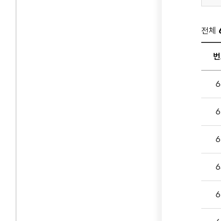
전체
번
부서
6
게시
입니다
6
번호,
제목,
첨부파
6
담당부
등록일
6
조회
나누
6
있습니