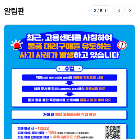
알림판
2
/
5
정지