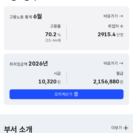
6월
바로가기
고용노동 통계
고용율
취업자 수
70.2
2915.4
%
만명
(15-64세)
2026년
바로가기
최저임금액
시급
월급
10,320
2,156,880
원
원
모의계산기
부서 소개
더보기