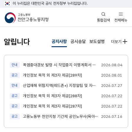
이 누리집은 대한민국 공식 전자정부 누리집입니다.
열기
열기
전체메뉴
통합검색
알립니다
공지사항
공시송달
보도설명
더보기
새글
폭염중대경보 발령 시 작업중지 이행계획서 제출 안내
2026.08.04
안내
새글
개인정보 목적 외 제3자 제공[289차]
2026.08.01
공고
새글
산업재해 위험지역(레드존+) 지정알림 및 자체점검 실시 요청
2026.07.27
안내
새글
개인정보 목적 외 제3자 제공[288차]
2026.07.22
공고
새글
개인정보 목적 외 제3자 제공[287차]
2026.07.22
공고
새글
고용노동부 천안지청 기간제 공인노무사(육아휴직 대체) 채용 최종합격자 공고
2026.07.16
공고